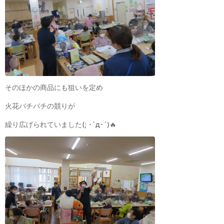
そのほかの商品にも狙いを定め
火花バチバチの競りが
繰り広げられていました(; ･`д･´)🔥