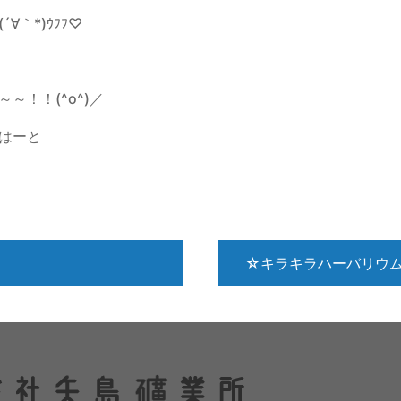
｀*)ｳﾌﾌ♡
～！！(^o^)／
はーと
☆キラキラハーバリウ