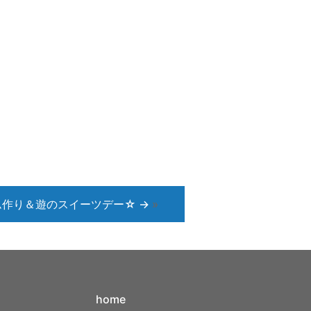
ム作り＆遊のスイーツデー☆
→
»
home