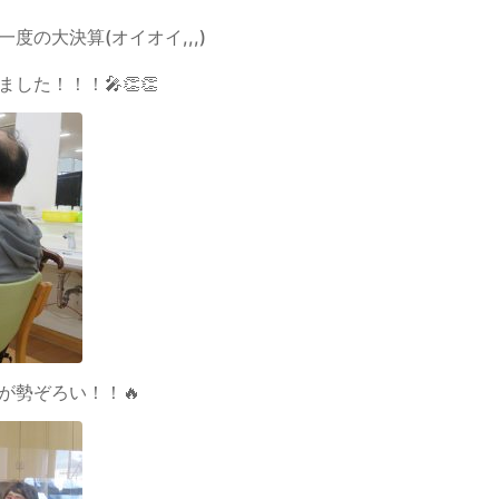
度の大決算(オイオイ,,,)
した！！！🎤👏👏
が勢ぞろい！！🔥