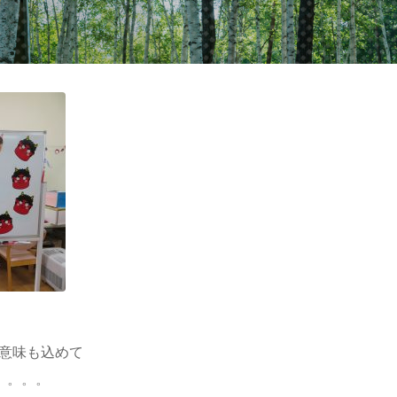
意味も込めて
゜゜゜