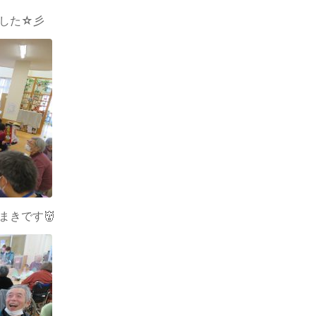
した☆彡
まきです👹