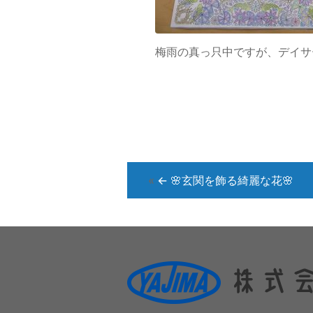
梅雨の真っ只中ですが、デイサー
«
←
🌸玄関を飾る綺麗な花🌸