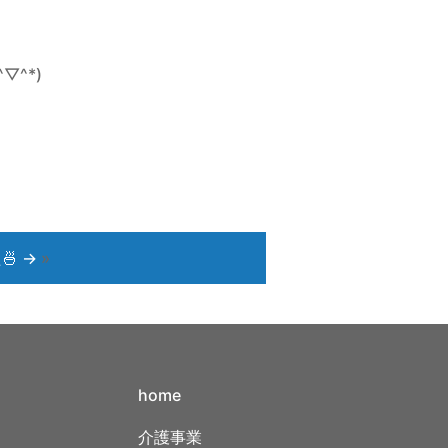
^*)
🍜
→
»
home
介護事業