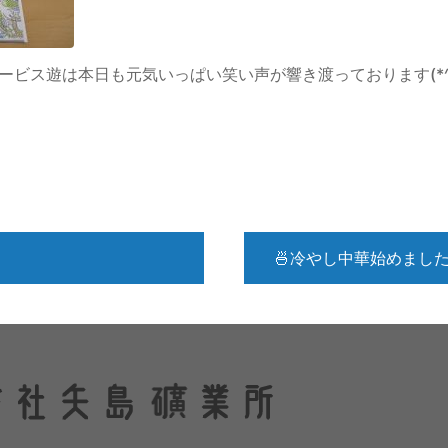
ビス遊は本日も元気いっぱい笑い声が響き渡っております(*^▽
🍜冷やし中華始めました