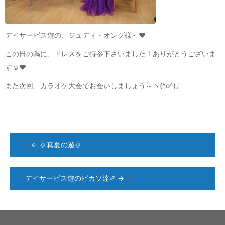
デイサービス遊の、ジュディ・オング様～❤
この日の為に、ドレスをご持参下さいました！ありがとうございま
す☺❤
また次回、カラオケ大会でお会いしましょう～ヽ(^o^)丿
«
←
🌞真夏の遊🌞
デイサービス遊のピカソ達✐
→
»