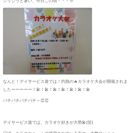
ジリジリと暑い、今日この頃・・・🌞
なんと！デイサービス遊では！灼熱の🔥カラオケ大会が開催されま
したーーーーー！🎤！🎤！🎤！🎤！🎤！🎤！🎤
パチパチパチパチ～👏👏
デイサービス遊では、カラオケ好きが大勢🎤(笑)